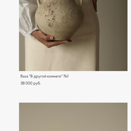
Ваза "В другой комнате" №1
38 000 pуб.