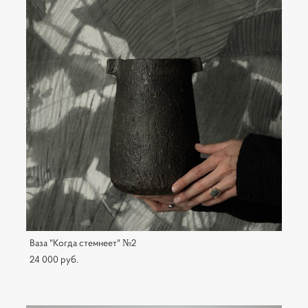
Ваза "Когда стемнеет" №2
24 000 pуб.