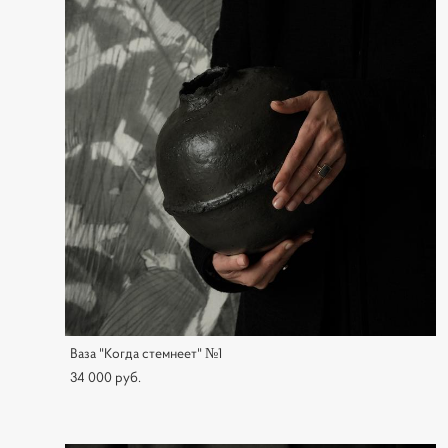
Ваза "Когда стемнеет" №1
34 000 pуб.