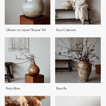
Объект из серии "Взрыв" №1
Ваза Сафелия
Ваза Абин
Ваза Яа