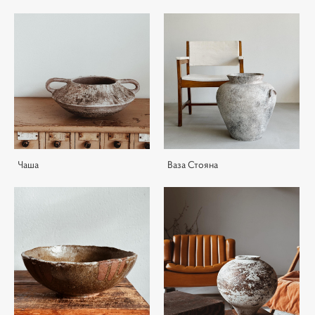
Чаша
Ваза Стояна