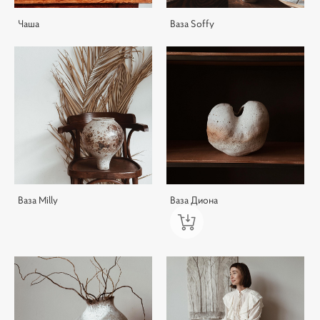
Чаша
Ваза Soffy
Ваза Milly
Ваза Диона