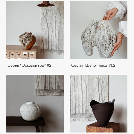
Cерия "Осколки гор" #2
Серия "Шепот леса" №2