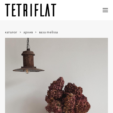
каталог
>
архив
>
ваза melissa