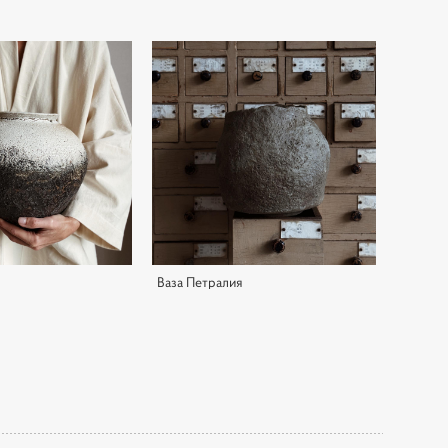
Я
Ваза Петралия