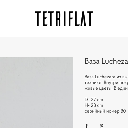
Ваза Lucheza
Ваза Luchezara из в
технике. Внутри пок
живые цветы. В еди
D- 27 cm
H- 28 cm
серийный номер B0