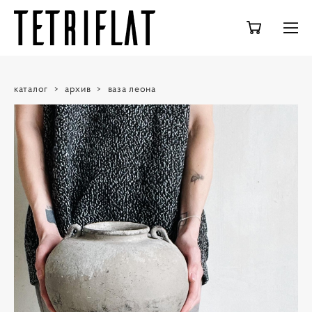
каталог
>
архив
>
ваза леона