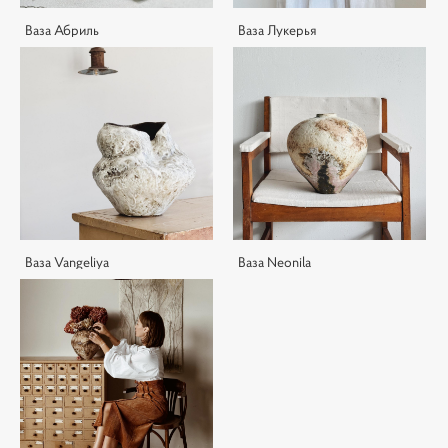
Ваза Абриль
Ваза Лукерья
Ваза Vangeliya
Ваза Neonila