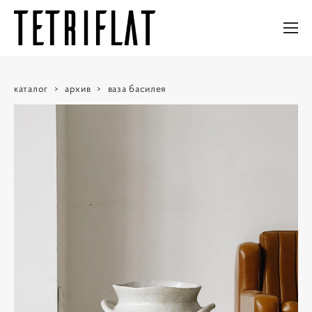
каталог
>
архив
>
ваза басилея