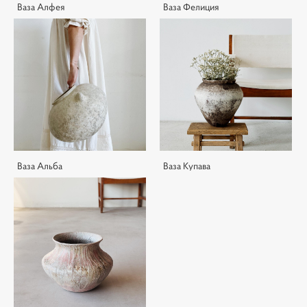
Ваза Алфея
Ваза Фелиция
Ваза Альба
Ваза Купава