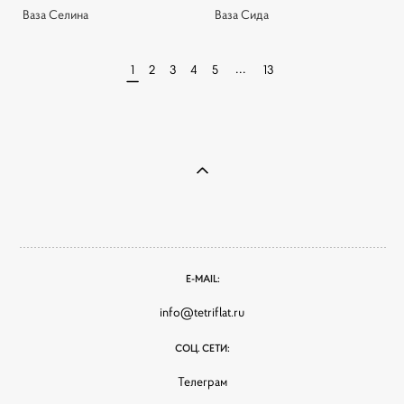
Ваза Селина
Ваза Сида
...
1
2
3
4
5
13
E-MAIL:
info@tetriflat.ru
СОЦ. СЕТИ:
Телеграм