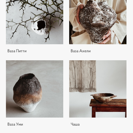
Ваза Питти
Ваза Ахели
Ваза Уми
Чаша