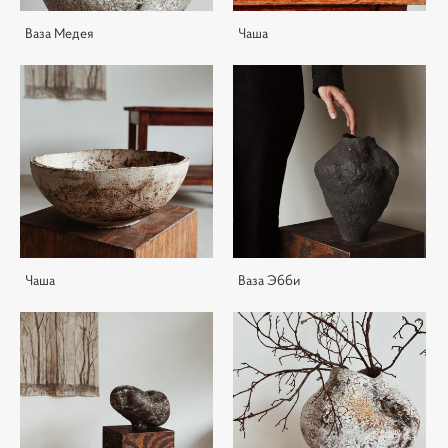
Ваза Медея
Чаша
Чаша
Ваза Эбби