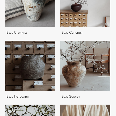
Ваза Стелина
Ваза Селения
Ваза Петралия
Ваза Эвклея