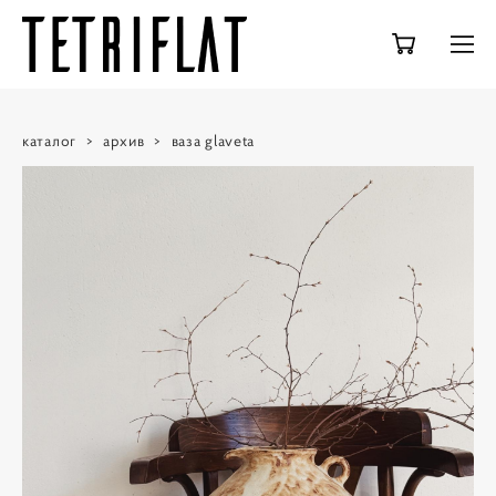
каталог
>
архив
>
ваза glaveta