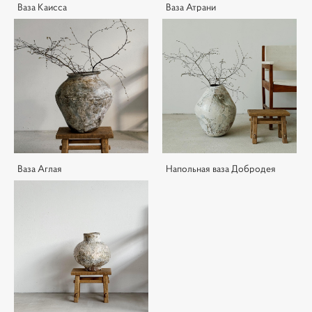
Ваза Каисса
Ваза Атрани
Ваза Аглая
Напольная ваза Добродея