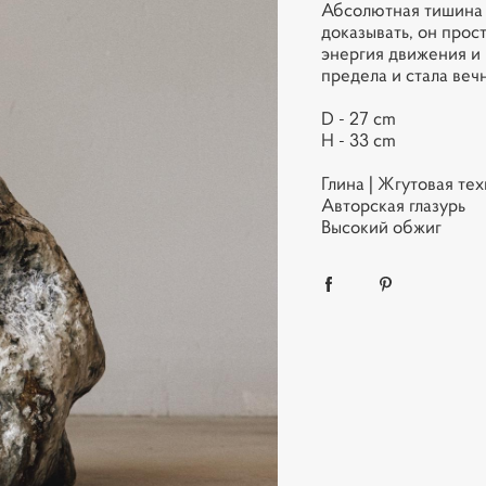
Абсолютная тишина 
доказывать, он прос
энергия движения и 
предела и стала веч
D - 27 cm
H - 33 cm
Глина | Жгутовая те
Авторская глазурь
Высокий обжиг